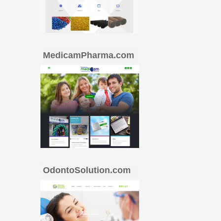
MedicamPharma.com
OdontoSolution.com