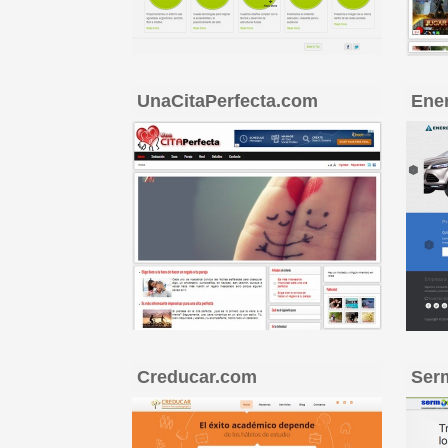
UnaCitaPerfecta.com
Ene
Creducar.com
Ser