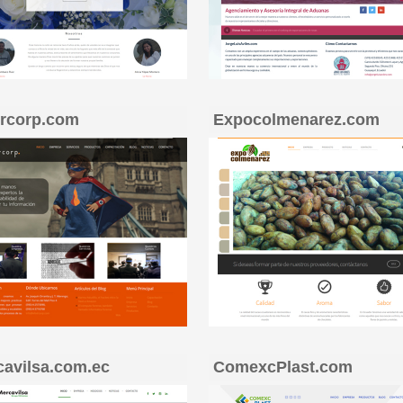
ircorp.com
Expocolmenarez.com
cavilsa.com.ec
ComexcPlast.com