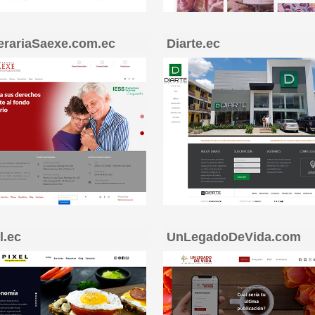
erariaSaexe.com.ec
Diarte.ec
l.ec
UnLegadoDeVida.com