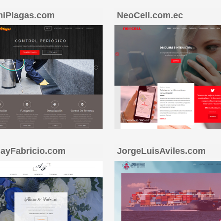
miPlagas.com
NeoCell.com.ec
iayFabricio.com
JorgeLuisAviles.com