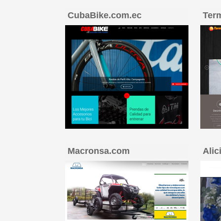
CubaBike.com.ec
Ter
Macronsa.com
Alic