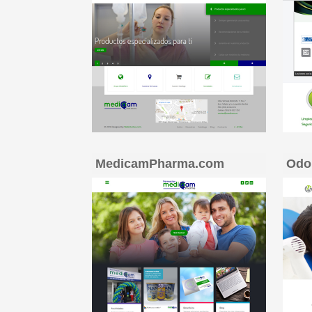
MedicamPharma.com
Odo