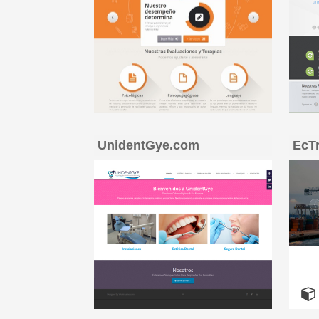
UnidentGye.com
EcT